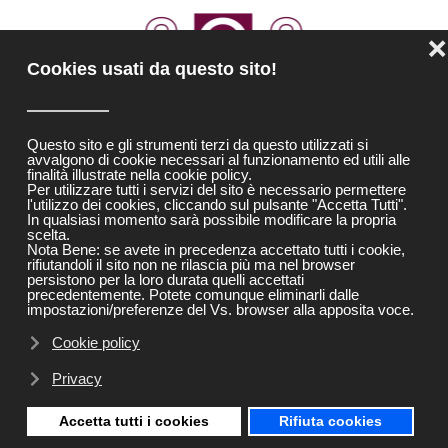
❌
Cookies usati da questo sito!
Questo sito e gli strumenti terzi da questo utilizzati si
avvalgono di cookie necessari al funzionamento ed utili alle
finalità illustrate nella cookie policy.
Per utilizzare tutti i servizi del sito è necessario permettere
l'utilizzo dei cookies, cliccando sul pulsante "Accetta Tutti".
In qualsiasi momento sarà possibile modificare la propria
scelta.
Nota Bene: se avete in precedenza accettato tutti i cookie,
rifiutandoli il sito non ne rilascia più ma nel browser
persistono per la loro durata quelli accettati
precedentemente. Potete comunque eliminarli dalle
Our Team
impostazioni/preferenze del Vs. browser alla apposita voce.
Cookie policy
Lorem ipsum dolor sit amet, consectetuer adipiscing elit.
Privacy
Aenean commodo pellentesque eu, pretium quis, sem.
Accetta tutti i cookies
Rifiuta cookies
Nulla consequat massa quis enim. Donec pede justo