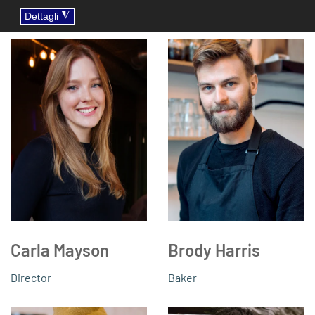
fringilla vel aliquet nec vulputate eget arcu.
◮
Dettagli
Carla Mayson
Brody Harris
Director
Baker